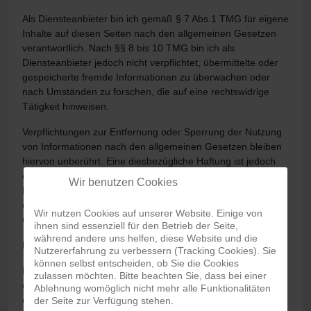
Als Diensteanbieter bin ich gemäß § 7 Abs.1 TMG für eigene
Inhalte auf diesen Seiten nach den allgemeinen Gesetzen
verantwortlich. Nach §§ 8 bis 10 TMG bin ich als
Diensteanbieter jedoch nicht verpflichtet, übermittelte oder
gespeicherte fremde Informationen zu überwachen oder
nach Umständen zu forschen, die auf eine rechtswidrige
Tätigkeit hinweisen.
Verpflichtungen zur Entfernung oder Sperrung der Nutzung
von Informationen nach den allgemeinen Gesetzen bleiben
hiervon unberührt. Eine diesbezügliche Haftung ist jedoch
erst ab dem Zeitpunkt der Kenntnis einer konkreten
Wir benutzen Cookies
Rechtsverletzung möglich. Bei Bekanntwerden von
entsprechenden Rechtsverletzungen werde ich diese Inhalte
Wir nutzen Cookies auf unserer Website. Einige von
umgehend entfernen.
ihnen sind essenziell für den Betrieb der Seite,
während andere uns helfen, diese Website und die
Haftung für Links
Nutzererfahrung zu verbessern (Tracking Cookies). Sie
können selbst entscheiden, ob Sie die Cookies
Mein Angebot enthält Links zu externen Websites Dritter, auf
zulassen möchten. Bitte beachten Sie, dass bei einer
deren Inhalte ich keinen Einfluss habe. Deshalb kann ich für
Ablehnung womöglich nicht mehr alle Funktionalitäten
diese fremden Inhalte auch keine Gewähr übernehmen. Für
der Seite zur Verfügung stehen.