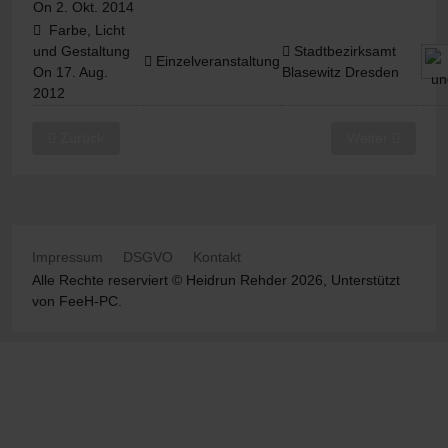
On 2. Okt. 2014
Farbe, Licht
und Gestaltung
Stadtbezirksamt
Einzelveranstaltung
On 17. Aug.
Blasewitz Dresden
2012
Vorheriger Beitrag: Kursinfos
Nächster Beitr
Zurück
Weiter
Impressum
DSGVO
Kontakt
Alle Rechte reserviert © Heidrun Rehder 2026, Unterstützt
von
FeeH-PC
.