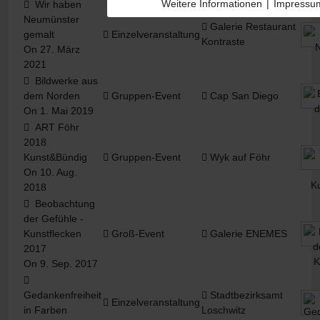
Weitere Informationen
|
Impressu
Wir haben
Neumünster
Galerie Restaurant
gemalt
Einzelveranstaltung
Kontraste
On 27. März
2021
Bildwerke aus
dem Norden
Gruppen-Event
Cap San Diego
On 1. Mai 2019
ART Föhr
2018
Kunst&Bündig
Gruppen-Event
Wyk auf Föhr
On 10. Aug.
2018
Beobachtung
der Gefühle -
Kunstflecken
Groß-Event
Galerie ENEMES
2017
On 9. Sep. 2017
Gedankenfreiheit
Stadtbezirksamt
Einzelveranstaltung
in Farben
Loschwitz